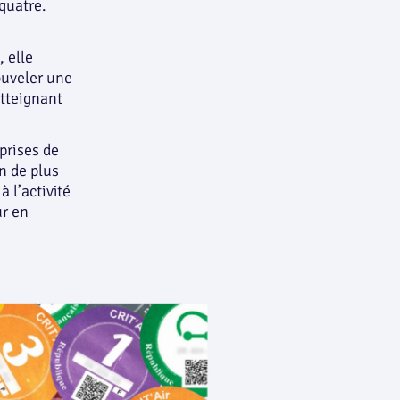
 quatre.
 elle
ouveler une
atteignant
prises de
n de plus
 l’activité
ur en