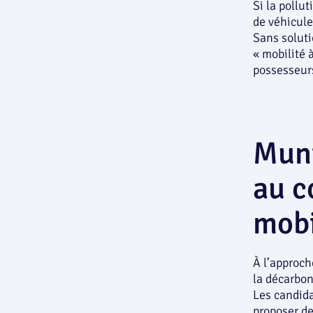
Si la pollu
de véhicule
Sans soluti
« mobilité 
possesseurs
Muni
au c
mobi
À l’approch
la décarbon
Les candida
proposer d