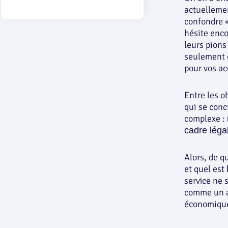
actuellemen
confondre « 
hésite enco
leurs pions
seulement e
pour vos ac
Entre les o
qui se conc
complexe :
cadre légal
Alors, de q
et quel est
service ne 
comme un at
économiqu