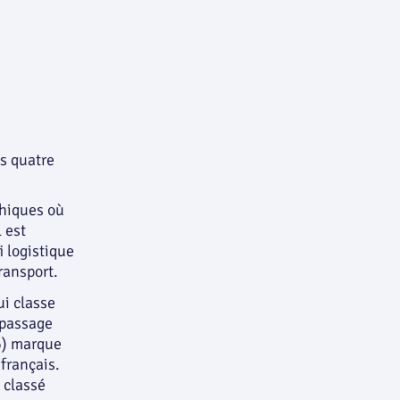
es quatre
phiques où
l est
i logistique
ransport.
ui classe
 passage
6) marque
français.
 classé