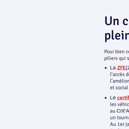
Un c
plei
Pour bien c
piliers qui
ZFE
La
(
l’accès d
l’amélior
et socia
certif
Le
les véhi
au
Crit’A
un tourn
Au 1er j