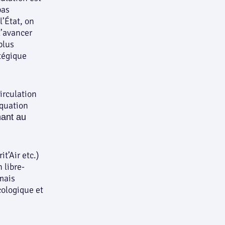
pas
l’État, on
d’avancer
plus
tégique
circulation
équation
mant au
t’Air etc.)
 libre-
mais
cologique et