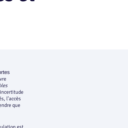
ortes
vre
bles
’incertitude
és, l’accès
tendre que
culation est