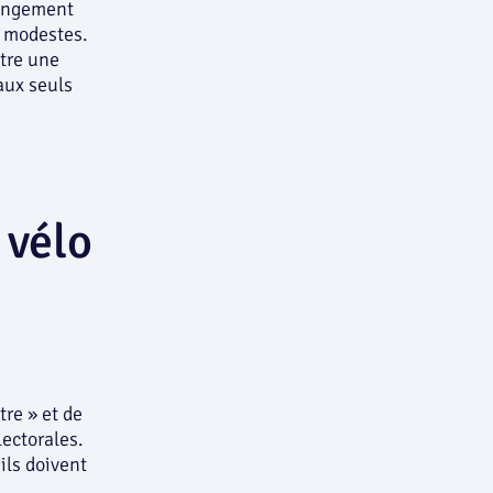
changement
s modestes.
ître une
 aux seuls
 vélo
tre » et de
ectorales.
ils doivent