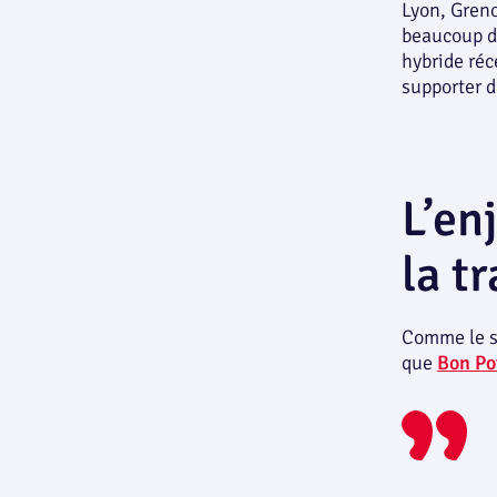
Lyon, Greno
beaucoup de
hybride ré
supporter 
L’en
la t
Comme le so
que
Bon Po