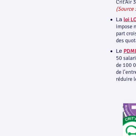
Crit’Air 
(Source 
loi 
La
impose n
part croi
des quot
PDM
Le
50 salar
de 100 00
de l’ent
réduire 