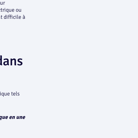
our
ctrique ou
t difficile à
 dans
ique tels
que en une