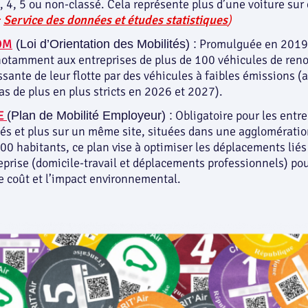
3, 4, 5 ou non-classé. Cela représente plus d’une voiture sur
:
Service des données et études statistiques
)
LOM
Promulguée en 2019,
(Loi d’Orientation des Mobilités) :
otamment aux entreprises de plus de 100 véhicules de ren
ssante de leur flotte par des véhicules à faibles émissions (
as de plus en plus stricts en 2026 et 2027).
E
Obligatoire pour les entre
(Plan de Mobilité Employeur) :
iés et plus sur un même site, situées dans une agglomératio
0 habitants, ce plan vise à optimiser les déplacements liés à
reprise (domicile-travail et déplacements professionnels) po
le coût et l’impact environnemental.