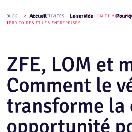
Aller
au
>
>
Accueil
Le service
Pour q
contenu
BLOG
COLLECTIVITÉS
ZFE, LOM ET MOBILIT
TERRITOIRES ET LES ENTREPRISES.
ZFE, LOM et mo
Comment le vél
transforme la 
opportunité po