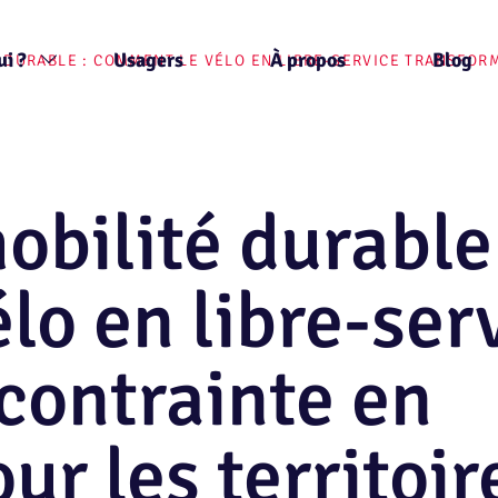
ui ?
Usagers
À propos
Blog
É DURABLE : COMMENT LE VÉLO EN LIBRE-SERVICE TRANSFOR
bilité durable 
o en libre-ser
contrainte en
ur les territoir