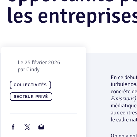
les entreprise
Le
25 février 2026
par
Cindy
En ce début
turbulence
COLLECTIVITÉS
concrète des
SECTEUR PRIVÉ
Émissions)
médiatique,
aux centres
le cadre nat
On en a ente