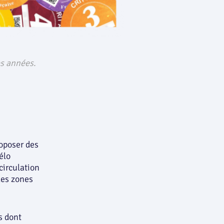
es années.
roposer des
vélo
circulation
des zones
s dont