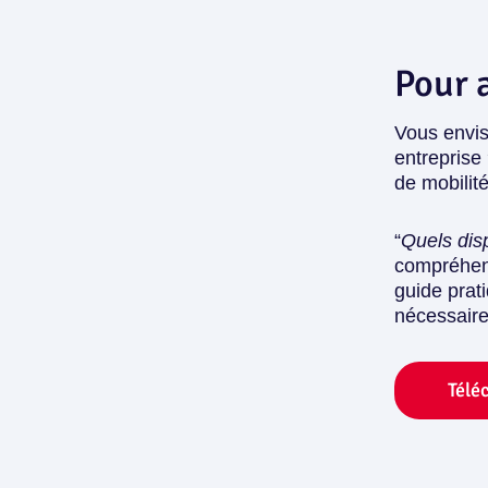
Pour a
Vous envis
entreprise
de mobilité
“
Quels disp
compréhens
guide prati
nécessaire
Télé