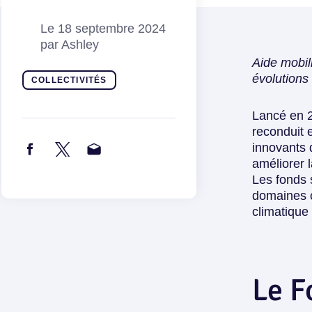
Le
18 septembre 2024
par
Ashley
Aide mobil
évolutions 
COLLECTIVITÉS
Lancé en 
reconduit 
innovants
q
améliorer 
Les fonds s
domaines c
climatique 
Le F