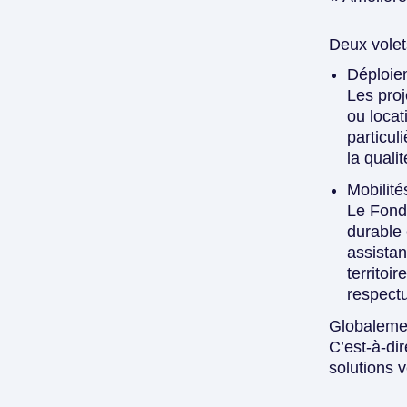
Deux volet
Déploie
Les proj
ou locat
particul
la qualit
Mobilité
Le Fonds
durable 
assistan
territoi
respect
Globalemen
C’est-à-di
solutions v