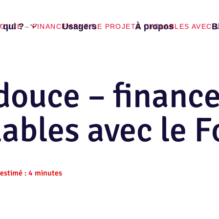
 qui ?
Usagers
À propos
B
DOUCE – FINANCEMENT DE PROJETS CYCLABLES AVEC L
 douce – finan
lables avec le 
 estimé :
4
minutes