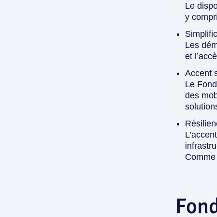
Le dispo
y compri
Simplifi
Les déma
et l’acc
Accent s
Le Fond
des mobi
solution
Résilien
L’accent
infrastr
Comme p
Fond