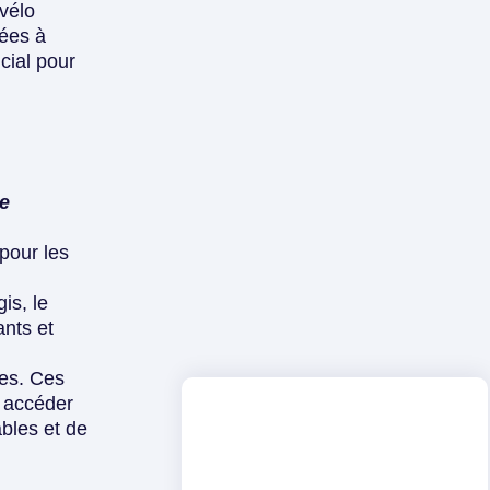
vélo
ées à
cial pour
de
pour les
is, le
ants et
les
. Ces
à accéder
ables
et de