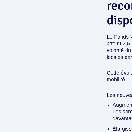
reco
disp
Le Fonds V
atteint 2,5
volonté du
locales dan
Cette évol
mobilité.
Les nouvea
Augment
Les som
davantag
Élargiss