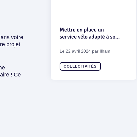
Mettre en place un
service vélo adapté à son
dans votre
territoire : le guide
re projet
complet
Le
22 avril 2024
par
Ilham
COLLECTIVITÉS
une
aire ! Ce