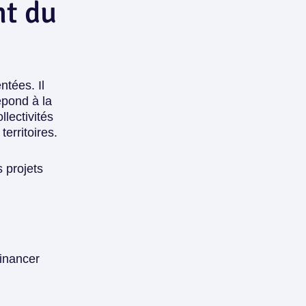
nt du
tées. Il
épond à la
lectivités
territoires.
 projets
inancer