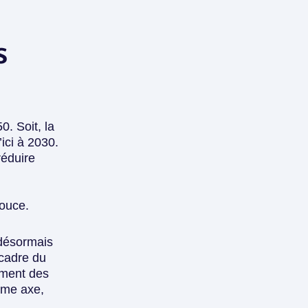
s
50
. Soit, la
ici à 2030
.
réduire
ouce.
 désormais
cadre du
ment des
ième axe,