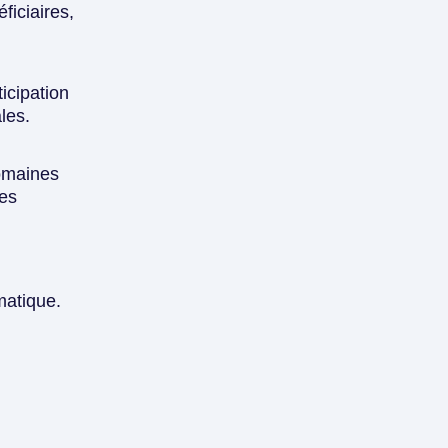
ficiaires,
icipation
les.
domaines
des
matique.