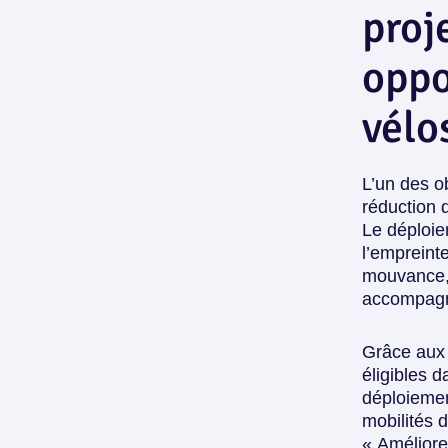
proj
oppo
vélo
L’un des o
réduction 
Le déploi
l’empreinte
mouvance, 
accompagne
Grâce aux 
éligibles 
déploieme
mobilités 
« Améliorer