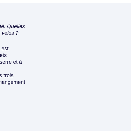
té. Quelles
s vélos ?
 est
ets
serre et à
s trois
 changement