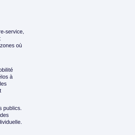
re-service,
t
s zones où
bilité
élos à
les
t
s publics.
 des
ividuelle.