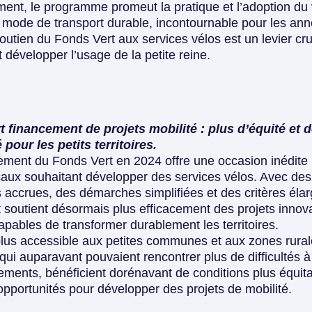
ment, le programme promeut la pratique et l’adoption du 
ode de transport durable, incontournable pour les ann
soutien du Fonds Vert aux services vélos est un levier cru
t développer l’usage de la petite reine.
 financement de projets mobilité : plus d’équité et 
é pour les petits territoires.
ement du Fonds Vert en 2024 offre une occasion inédite 
caux souhaitant développer des services vélos. Avec des
 accrues, des démarches simplifiées et des critères élarg
 soutient désormais plus efficacement des projets innov
capables de transformer durablement les territoires.
lus accessible aux petites communes et aux zones rura
, qui auparavant pouvaient rencontrer plus de difficultés 
ements, bénéficient dorénavant de
conditions plus équit
pportunités pour développer des projets de mobilité. ㅤ‎
‎ ‎ ‎ ‎ ‎ ‎ ‎ ‎ ‎ ‎ ‎ ‎ ‎ ‎ ‎ ‎ ‎ ‎ ‎ ‎ ‎ ‎ ‎ ‎ ‎ ‎ ‎ ‎ ‎ ‎ ‎ ‎ ‎ ‎ ‎ ‎ ‎ ‎