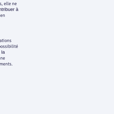
, elle ne
ntribuer à
en
ations
ossibilité
 la
une
ements.