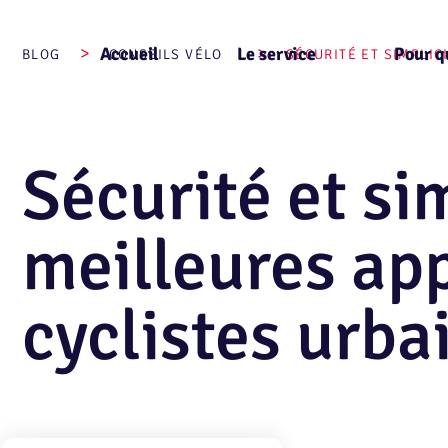
Aller
au
>
>
Accueil
Le service
Pour q
contenu
BLOG
CONSEILS VÉLO
SÉCURITÉ ET SIMPLIC
Sécurité et sim
meilleures app
cyclistes urba