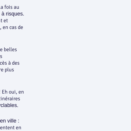
a fois au
.
 à risques
t et
, en cas de
e belles
us
ccès à des
re plus
! Eh oui, en
tinéraires
.
yclables
n ville :
sentent en