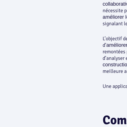
collaborati
nécessite p
améliorer l
signalant l
L’objectif d
d’
améliore
remontées p
d’analyser 
constructio
meilleure a
Une applica
Comm