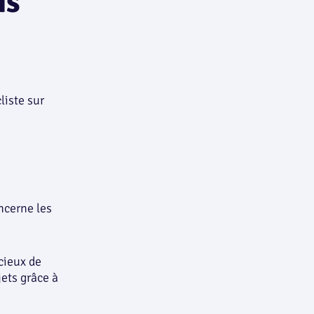
is
ncerne les
cieux de
jets grâce à