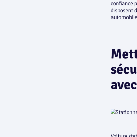
confiance p
disposent 
automobile
Mett
sécu
avec
Voiture sta