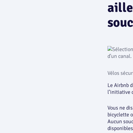
aill
souc
Vélos sécur
Le Airbnb d
l’initiativ
Vous ne dis
bicyclette o
Aucun souci
disponible