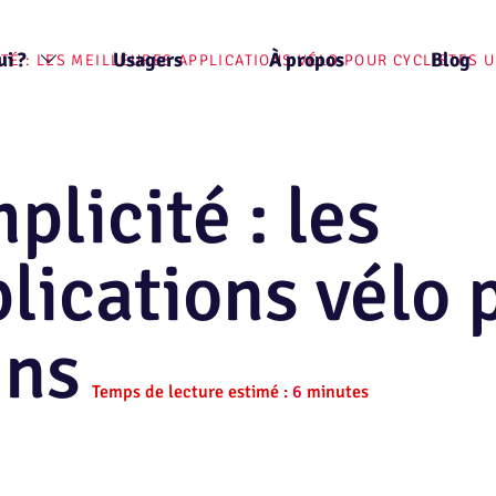
ui ?
Usagers
À propos
Blog
ITÉ : LES MEILLEURES APPLICATIONS VÉLO POUR CYCLISTES 
plicité : les
lications vélo 
ins
Temps de lecture estimé :
6
minutes