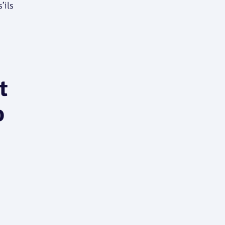
’ils
t
o