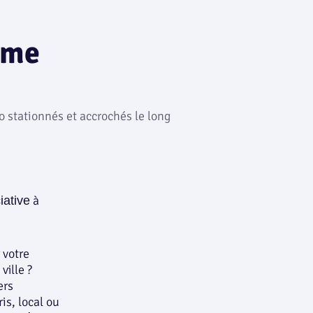
ome
à
iative
 votre
ville ?
ers
is, local ou