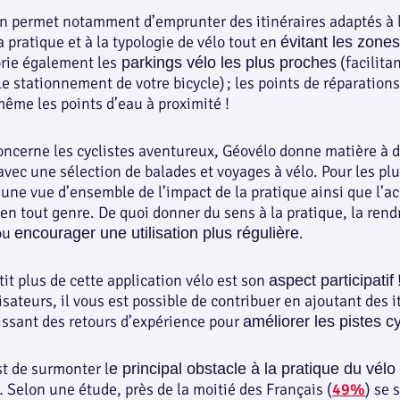
on permet notamment d’emprunter des itinéraires adaptés à l
a pratique et à la typologie de vélo tout en
évitant les zones
orie également les
(facilitan
parkings vélo les plus proches
le stationnement de votre bicycle) ; les points de réparations
même les points d’eau à proximité !
oncerne les cyclistes aventureux, Géovélo donne matière à d
vec une sélection de balades et voyages à vélo. Pour les pl
 une vue d’ensemble de l’impact de la pratique ainsi que l’a
en tout genre. De quoi donner du sens à la pratique, la rend
ou
.
encourager une utilisation plus régulière
tit plus de cette application vélo est son
aspect participatif
lisateurs, il vous est possible de contribuer en ajoutant des i
issant des retours d’expérience pour
améliorer les pistes c
est de surmonter l
e principal obstacle à la pratique du vélo e
Selon une étude, près de la moitié des Français (
49%
) se 
.