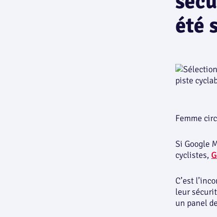
sécu
été 
Femme circu
Si Google M
cyclistes,
G
C’est l’inc
leur sécuri
un panel de