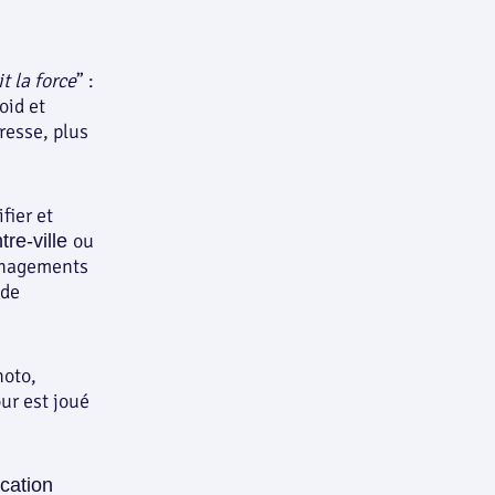
t la force
” :
oid et
resse, plus
fier et
ou
re-ville
ménagements
 de
hoto,
our est joué
ication