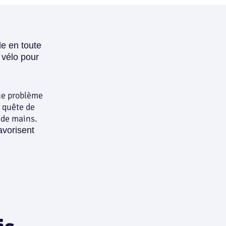
le en toute
 vélo pour
que problème
n quête de
e de mains.
avorisent